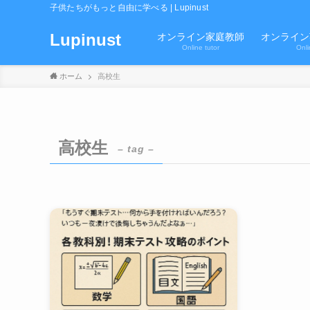
子供たちがもっと自由に学べる | Lupinust
Lupinust
オンライン家庭教師
オンライン
Online tutor
Onli
ホーム
高校生
高校生
– tag –