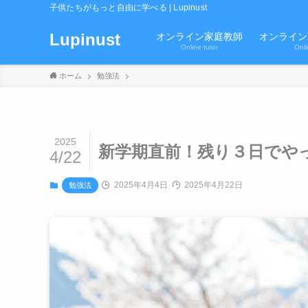
子供たちがもっと自由に学べる | Lupinust
Lupinust
オンライン家庭教師
オンライン
Online tutor
Onli
ホーム
勉強法
2025
新学期直前！残り３日でや
4/22
2025年4月4日
2025年4月22日
勉強法